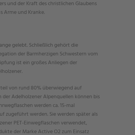
rs und der Kraft des christlichen Glaubens
mus Arme und Kranke.
ange gelebt. Schließlich gehört die
egation der Barmherzigen Schwestern vom
öpfung ist ein großes Anliegen der
lholzener.
teil von rund 80% überwiegend auf
 der Adelholzener Alpenquellen können bis
hrwegflaschen werden ca. 15-mal
auf zugeführt werden. Sie werden später als
olzener PET-Einwegflaschen verwendet,
odukte der Marke Active O2 zum Einsatz