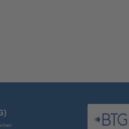
G)
ünchen