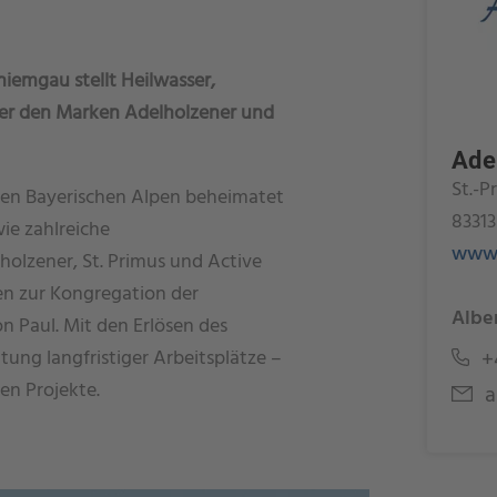
hiemgau stellt Heilwasser,
ter den Marken Adelholzener und
Ade
St.-P
den Bayerischen Alpen beheimatet
83313
ie zahlreiche
www.
olzener, St. Primus und Active
en zur Kongregation der
Albe
 Paul. Mit den Erlösen des
+4
ung langfristiger Arbeitsplätze –
en Projekte.
a