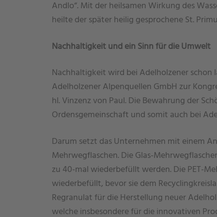
Andlo“. Mit der heilsamen Wirkung des Wasse
heilte der später heilig gesprochene St. Pri
Nachhaltigkeit und ein Sinn für die Umwelt
Nachhaltigkeit wird bei Adelholzener schon l
Adelholzener Alpenquellen GmbH zur Kongr
hl. Vinzenz von Paul. Die Bewahrung der Sch
Ordensgemeinschaft und somit auch bei Ade
Darum setzt das Unternehmen mit einem An
Mehrwegflaschen. Die Glas-Mehrwegflaschen
zu 40-mal wiederbefüllt werden. Die PET-Me
wiederbefüllt, bevor sie dem Recyclingkreisl
Regranulat für die Herstellung neuer Adelh
welche insbesondere für die innovativen Pr