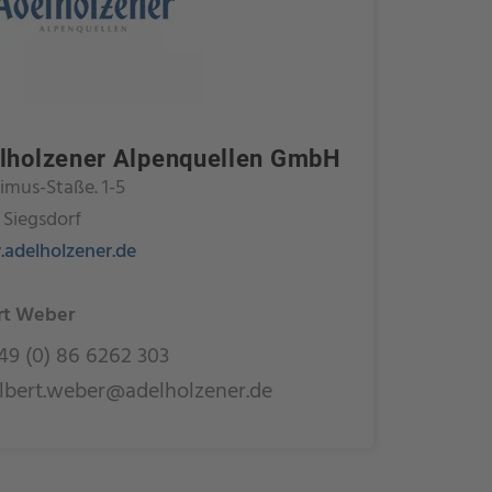
lholzener Alpenquellen GmbH
rimus-Staße. 1-5
 Siegsdorf
adelholzener.de
rt Weber
9 (0) 86 6262 303
lbert.weber@adelholzener.de