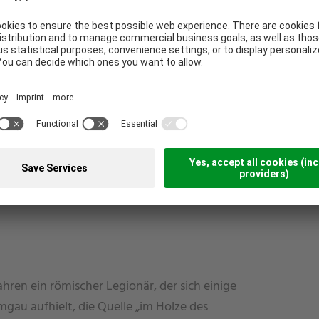
rein. Der Grund dafür liegt in seiner ganz
urch Naturkräfte geschaffenen Geologie,
formierte. Seit dieser Zeit bildet sich dort
elln im Flora-Fauna-Habitat
delholzener Mineralwasser in 140 Metern
che und wasserundurchlässige Tonschicht
hren ein römischer Legionär, der sich einige
mgau aufhielt, die Quelle „im Holze des