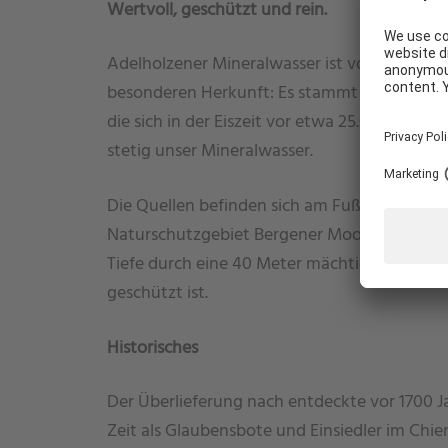
Wertvoll, geschützt und rein.
Adelholzener Mineralwasser ist von Natur aus 
WIE KÖNNEN WIR IHNEN HELFEN?
besonderen Herkunft: Es stammt aus einer d
die sich in der Eiszeit vor etwa 25.000 Jahren 
stetig unser Mineralwasser.
Die Quellen befinden sich am Fuße des Hochf
Naturschutzgebiet Bergener Moos, wo das A
Tiefe durch eine 40 Meter mächtige, natürli
geschützt ist.
Historisches
Der Überlieferung nach entdeckte vor 1700 Ja
Zeit als Glaubensbote und Einsiedler im Chie