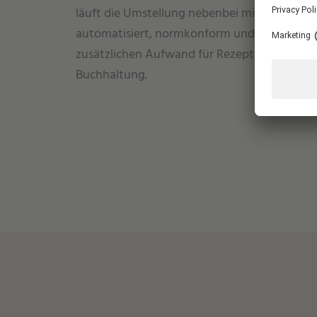
läuft die Umstellung nebenbei mit –
automatisiert, normkonform und ohne
zusätzlichen Aufwand für Rezeption und
Buchhaltung.