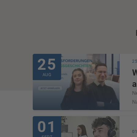
25
2
W
AUG
a
N
N
01
01
SEPT