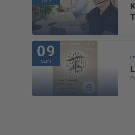
K
T
09
0
SEPT
L
Pr