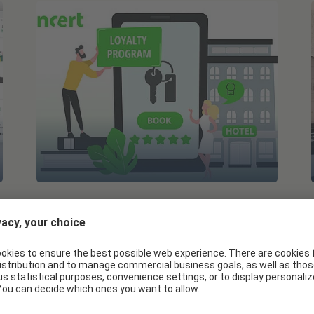
INCERT ETOURISMUS
e
Stammgäste sind Ihr stärkster
Umsatzhebel
Mit Incert neue Gäste binden und
Stammgäste halten – automatisiert, fair,