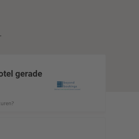
.
otel gerade
turen?