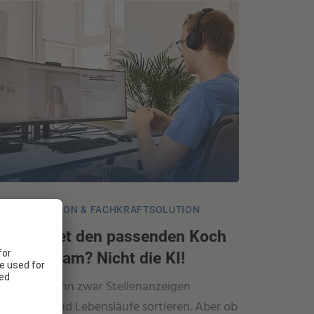
AZUBISOLUTION & FACHKRAFTSOLUTION
Wer findet den passenden Koch
für Ihr Team? Nicht die KI!
ChatGPT kann zwar Stellenanzeigen
schreiben und Lebensläufe sortieren. Aber ob