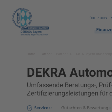
ÜBER UNS
Finanz
Home
Partner
Partner | DEHOGA Bayern Branchenp
.
.
DEKRA Automo
Umfassende Beratungs-, Prüf
Zertifizierungsleistungen für d
Services:
Gutachten & Bewertung