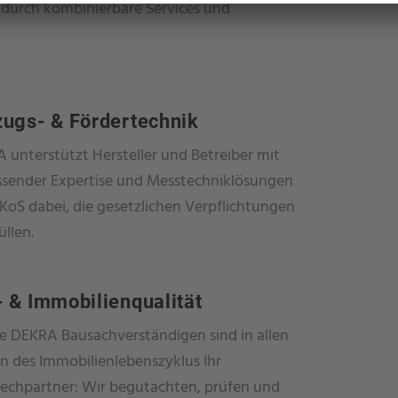
 durch kombinierbare Services und
ugs- & Fördertechnik
 unterstützt Hersteller und Betreiber mit
sender Expertise und Messtechniklösungen
iKoS dabei, die gesetzlichen Verpflichtungen
üllen.
 & Immobilienqualität
e DEKRA Bausachverständigen sind in allen
n des Immobilienlebenszyklus Ihr
echpartner: Wir begutachten, prüfen und