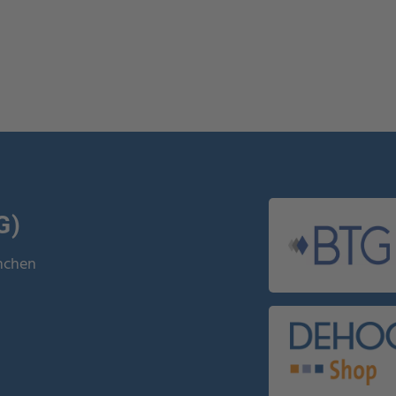
G)
ünchen