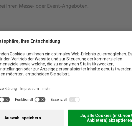
bei Ihren Messe- oder Event-Angeboten.
 in allen relevanten Bereichen
nur einen Ansprechpartner
rtifizierungen
ssgestützter Beratung
e, neutrale Prüfungen und Zertifizierungen