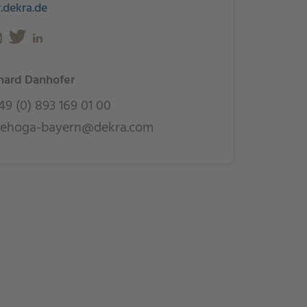
dekra.de
hard Danhofer
9 (0) 893 169 01 00
ehoga-bayern@dekra.com