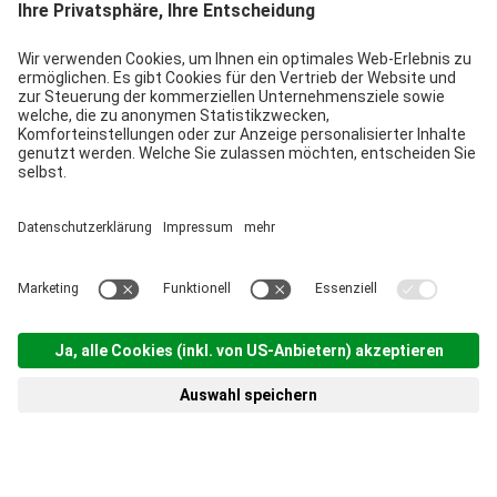
Weiterbildung &
Zertifizierungen &
Seminare
Klassifizierungen
Bayern Tourist GmbH (BTG)
Prinz-Ludwig-Palais | Türkenstr. 7 | 80333 München
+49 89/28 760 265
branchenpartner@btg-service.de
Menü
Suche