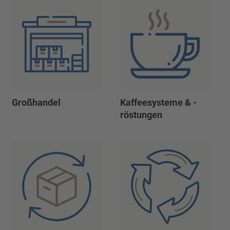
Großhandel
Kaffeesysteme & -
röstungen