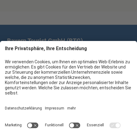
Bayern Tourist GmbH (BTG)
Prinz-Ludwig-Palais | Türkenstr. 7 | 80333 München
+49 89/28 760 265
branchenpartner@btg-service.de