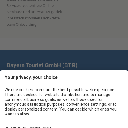
Services, kostenfreie Online-
Seminare und unterstützt gezielt
Ihre internationalen Fachkräfte
beim Onboarding.
Bayern Tourist GmbH (BTG)
Prinz-Ludwig-Palais | Türkenstr. 7 | 80333 München
+49 89/28 760 265
branchenpartner@btg-service.de