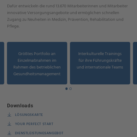
Dafür entwickeln die rund 13.670 Mitarbeiterinnen und Mitarbeiter
innovative Versorgungsangebote und ermöglichen schnellen
Zugang zu Neuheiten in Medizin, Prävention, Rehabilitation und
Pflege.
Größtes Portfolio an
Interkulturelle Trainings
Einzelmaßnahmen im
für ihre Führungskräfte
Rahmen des betrieblichen
und internationale Teams
Gesundheitsmanagement
Downloads
LÖSUNGSKARTE
YOUR PERFECT START
DIENSTLEISTUNGSANGEBOT