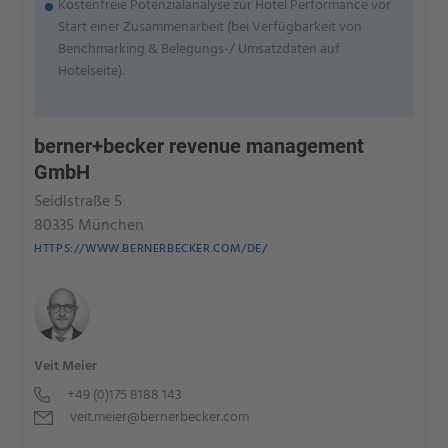
Kostenfreie Potenzialanalyse zur Hotel Performance vor
Start einer Zusammenarbeit (bei Verfügbarkeit von
Benchmarking & Belegungs-/ Umsatzdaten auf
Hotelseite).
berner+becker revenue management
GmbH
Seidlstraße 5
80335 München
HTTPS://WWW.BERNERBECKER.COM/DE/
Veit Meier
+49 (0)175 8188 143
veit.meier@bernerbecker.com