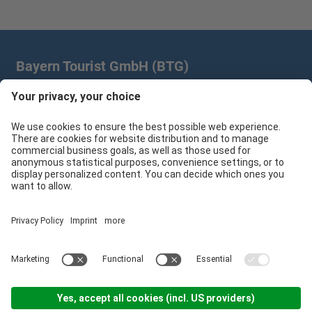
Bayern Tourist GmbH (BTG)
Prinz-Ludwig-Palais | Türkenstr. 7 | 80333 München
+49 89/28 760 265
branchenpartner@btg-service.de
Bayern Tourist GmbH (BTG)
Sitemap
Impressum
Datenschutzerklärung
Cookie-Einstellungen
produced by