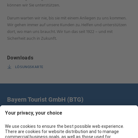
können wir Sie unterstützen.
Darum warten wir nie, bis sie mit einem Anliegen zu uns kommen.
Wir gehen immer auf unsere Kunden zu. Helfen und unterstützen
dort, wo man uns braucht. Wir tun das seit 1922 – und mit
Sicherheit auch in Zukunft.
Downloads
LÖSUNGSKARTE
Bayern Tourist GmbH (BTG)
Prinz-Ludwig-Palais | Türkenstr. 7 | 80333 München
+49 89/28 760 265
branchenpartner@btg-service.de