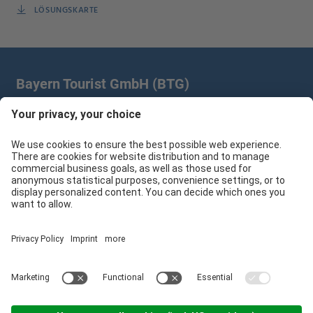
LÖSUNGSKARTE
Bayern Tourist GmbH (BTG)
Prinz-Ludwig-Palais | Türkenstr. 7 | 80333 München
+49 89/28 760 265
branchenpartner@btg-service.de
Bayern Tourist GmbH (BTG)
Sitemap
Impressum