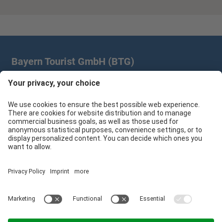
Bayern Tourist GmbH (BTG)
Prinz-Ludwig-Palais | Türkenstr. 7 | 80333 München
+49 89/28 760 265
branchenpartner@btg-service.de
Bayern Tourist GmbH (BTG)
Sitemap
Impressum