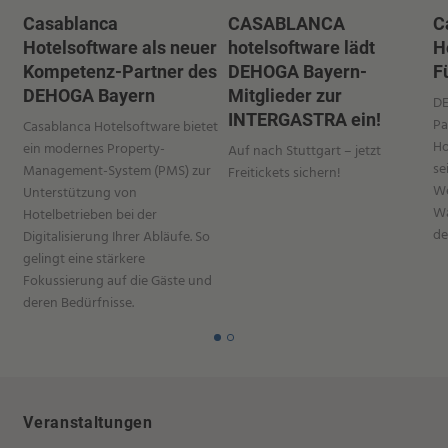
Casablanca
CASABLANCA
C
Hotelsoftware als neuer
hotelsoftware lädt
H
Kompetenz-Partner des
DEHOGA Bayern-
F
DEHOGA Bayern
Mitglieder zur
DE
INTERGASTRA ein!
Pa
Casablanca Hotelsoftware bietet
Ho
ein modernes Property-
Auf nach Stuttgart – jetzt
se
Management-System (PMS) zur
Freitickets sichern!
We
Unterstützung von
Wa
Hotelbetrieben bei der
de
Digitalisierung Ihrer Abläufe. So
gelingt eine stärkere
Fokussierung auf die Gäste und
deren Bedürfnisse.
Veranstaltungen