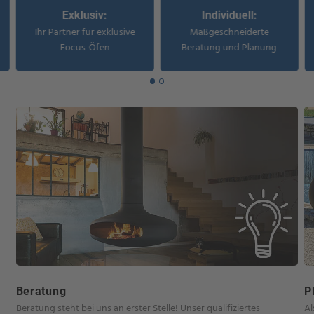
Exklusiv:
Individuell:
Ihr Partner für exklusive
Maßgeschneiderte
Focus-Öfen
Beratung und Planung
Beratung
P
Beratung steht bei uns an erster Stelle! Unser qualifiziertes
Al