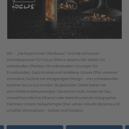
Wir – „Die bayerischen Ofenbauer“ sind die exklusiven
Vertriebspartner für Focus Öfen in Bayern. Wir stehen für
individuellen Ofenbau mit individuellen Lösungen für
Privatkunden, Gastronomie und Hotellerie. Unsere Öfen vereinen
innovative Technik mit einzigartigem Design – von schwebenden
Kaminen bis zu kunstvollen Skulpturofen. Dabei bieten wir
verschiedene Befeuerungen: klassisches Holz, modernes Gas,
umweltfreundliches Ethanol oder beeindruckende Holographie-
Flammen. Unsere maßgefertigte Öfen setzen stilvolle Akzente und
schaffen Atmosphäre – Indoor und Outdoor.