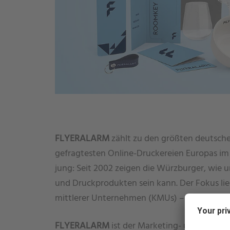
FLYERALARM
zählt zu den größten deutsc
gefragtesten Online-Druckereien Europas im
jung: Seit 2002 zeigen die Würzburger, wie 
und Druckprodukten sein kann. Der Fokus lie
mittlerer Unternehmen (KMUs) – bezahlbar, e
FLYERALARM
ist der Marketing- und Druckp