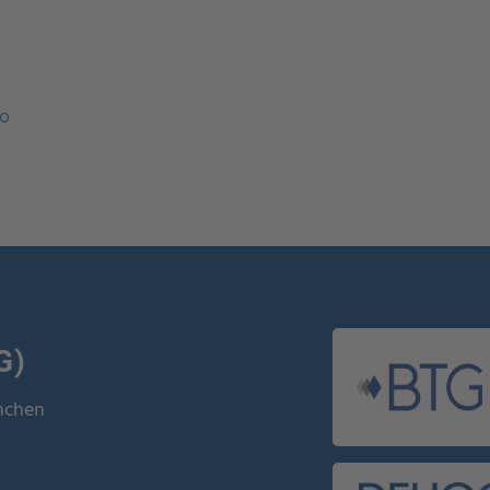
überall e
Gastronom
Jetzt en
G)
ünchen