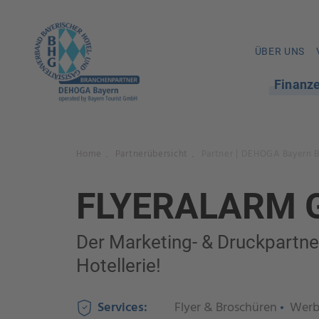
ÜBER UNS
Finanz
Home
Partnerübersicht
Partner | DEHOGA Bayern 
.
.
FLYERALARM 
Der Marketing- & Druckpartne
Hotellerie!
Services:
Flyer & Broschüren
Werb