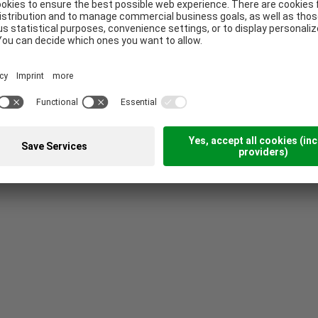
sekarten, Servietten aus unzähligen
s hin zur professionellen Kellner- und
 was über klassische Druckprodukte
ie Online Werbung via Social Media oder
stellung, aber auch diverse Angebote zu
bung, runden das breite Portfolio ab.