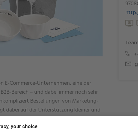
9708
http
Team
+4
g
hen E-Commerce-Unternehmen, eine der
 B2B-Bereich – und dabei immer noch sehr
unkompliziert Bestellungen von Marketing-
gt dabei auf der Unterstützung kleiner und
infach und individuell.
artner für die Gastronomie und Hotellerie.