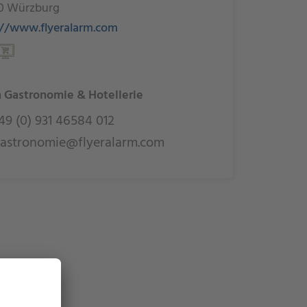
0 Würzburg
://www.flyeralarm.com
 Gastronomie & Hotellerie
9 (0) 931 46584 012
astronomie@flyeralarm.com