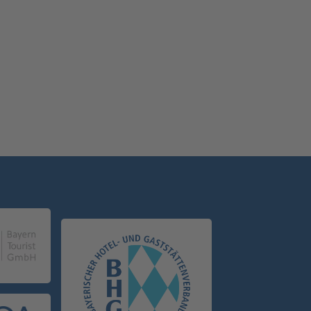
legante Akzente, ob in der
ie, in Hotels oder bei Events.
tdecken und 10 Prozent sparen.