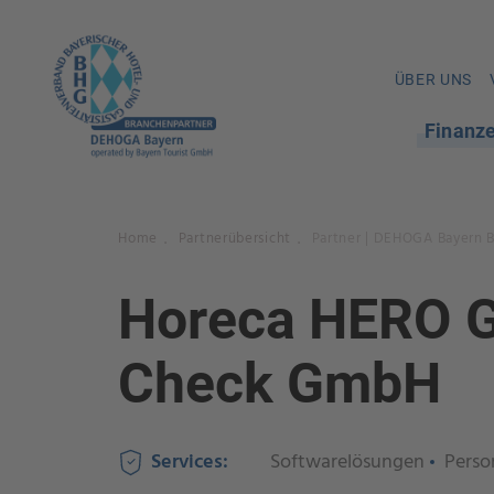
ÜBER UNS
Finanz
Home
Partnerübersicht
Partner | DEHOGA Bayern 
.
.
Horeca HERO G
Check GmbH
Services:
Softwarelösungen
Pers