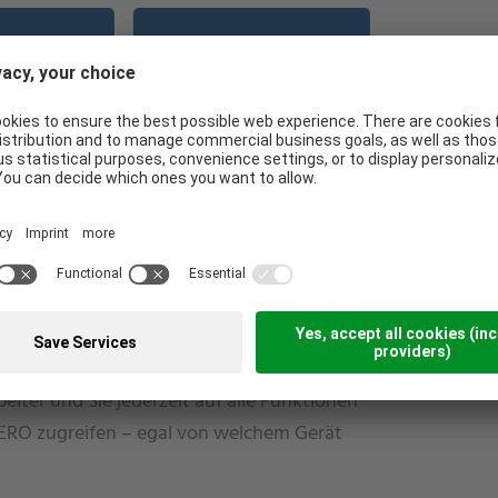
hen &
Digitale
ates
Nachweise
prachen
Digitale Zertifikate im
 und immer
Fall einer Kontrolle
ell.
eca HERO WebApp
er Horeca HERO WebApp können Ihre
eiter und Sie jederzeit auf alle Funktionen
ERO zugreifen – egal von welchem Gerät