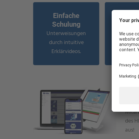
Einfache
Sprac
Schulung
Upd
Unterweisungen
In 18 S
durch intuitive
verfügbar
WIE KÖNNEN WIR IHNEN HELFEN?
Erklärvideos.
aktu
Hor
Mit d
Mitarb
des H
aus!