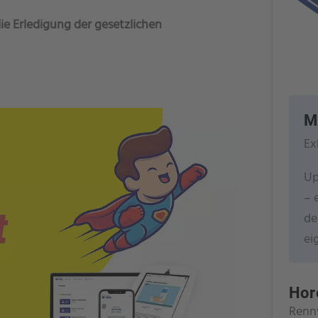
die Erledigung der gesetzlichen
M
Ex
Up
– 
de
ei
Hor
Renn