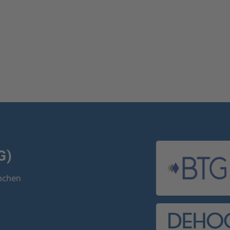
G)
ünchen