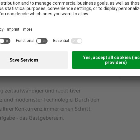
https
Julia
+4
laren Ansatz, um Ihre Preisstruktur,
j
mieren, und das zu 100 % angepasst an Ihre
ng zeitaufwändiger und repetitiver
enz und modernster Technologie. Durch den
e Ihrer Konkurrenz immer einen Schritt
aufgabe - das Gastgebersein.