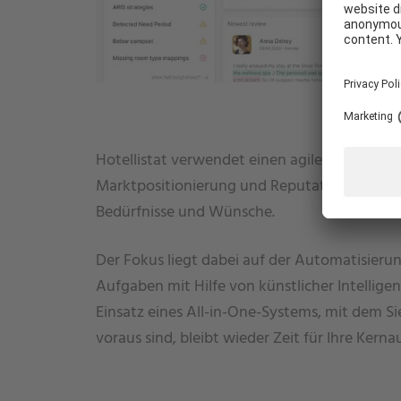
WIE KÖNNEN WIR IHNEN HELFEN?
Hotellistat verwendet einen agilen und modu
Marktpositionierung und Reputation zu opti
Bedürfnisse und Wünsche.
Der Fokus liegt dabei auf der Automatisieru
Aufgaben mit Hilfe von künstlicher Intellig
Einsatz eines All-in-One-Systems, mit dem Si
voraus sind, bleibt wieder Zeit für Ihre Kern