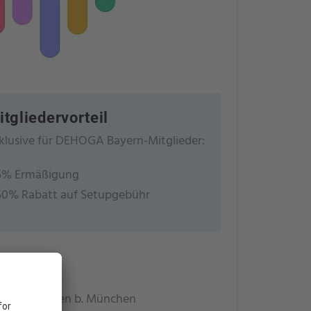
itgliedervorteil
klusive für DEHOGA Bayern-Mitglieder:
5% Ermäßigung
50% Rabatt auf Setupgebühr
llistat
talerstr. 9
8 Haimhausen b. München