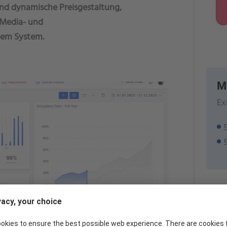
und dynamische Preisgestaltung,
-Media- und
nem System.
M
Ex
Hote
Eggen
8577