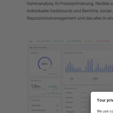
Datenanalyse, KI-Preisoptimierung, flexible 
individuelle Dashboards und Berichte, Social
Reputationsmanagement und das alles in ei