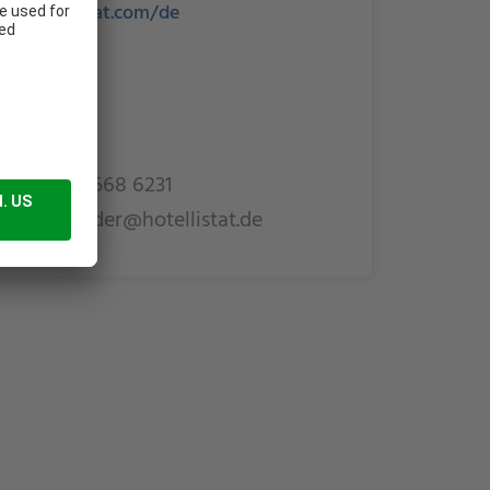
://hotellistat.com/de
 Schröder
9 (0)151 6568 6231
ulia.schroeder@hotellistat.de