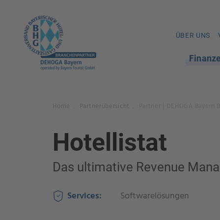
ÜBER UNS
Finanz
Home
Partnerübersicht
Partner | DEHOGA Bayern 
.
.
Hotellistat
Das ultimative Revenue Man
Services:
Softwarelösungen