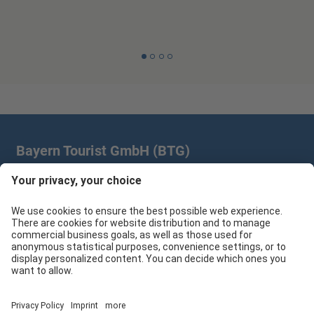
Bayern Tourist GmbH (BTG)
Prinz-Ludwig-Palais | Türkenstr. 7 | 80333 München
+49 89/28 760 265
branchenpartner@btg-service.de