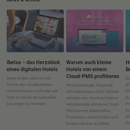
ibelsa – das Herzstück
Warum auch kleine
H
eines digitalen Hotels
Hotels von einem
B
Cloud-PMS profitieren
Ibelsa GmbH sieht sich als
Ib
Pionier der cloudbasierten
dr
Personalmangel, steigende
Hotelsoftware und findet seit
Er
Anforderungen und IT-Risiken
über 10 Jahren die optimalen
Au
erhöhen den Druck auf kleine
Lösungen für Hoteliers.
Pr
Hotelbetriebe. Moderne Cloud-
Ex
PMS können dabei helfen,
Mi
Prozesse zu vereinfachen und
Ra
Kosten planbar zu halten.