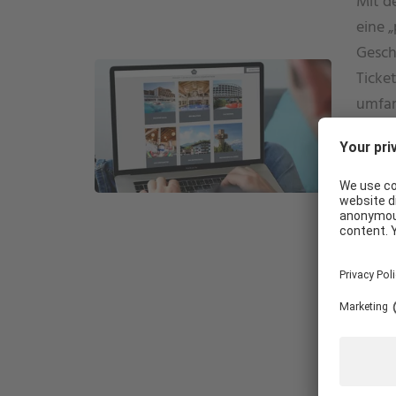
Mit d
eine 
Gesch
Ticke
umfan
werde
Admin
Shop-
Direk
WIE KÖNNEN WIR IHNEN HELFEN?
und G
Kampa
Syste
Loya
Die L