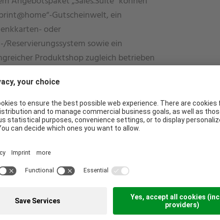
em Angebotspaket „Sales.Suite“ können
„print@home“-Gutscheinwelt, ein
enkkarten- oder
t-/Reservierungssystem sowie ein
greicher Produktshop zugleich betrieben
n. Ein professioneller
istrationsbereich verwaltet das gesamte
Portfolio innerhalb eines Systems. Der
tvertrieb, kann in den Bereichen Marketing
ästebindung, zusätzlich durch eigene
gnen- sowie umfangreiche Loyalty-
me unterstützt werden.
lty.Suite
oyalty.Suite umfasst einen interaktiven