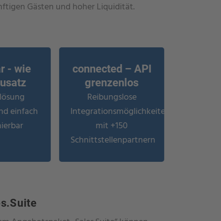
ftigen Gästen und hoher Liquidität.
r - wie
connected – API
ausatz
grenzenlos
lösung
Reibungslose
und einfach
Integrationsmöglichkeiten
ierbar
mit +150
Schnittstellenpartnern
s.Suite