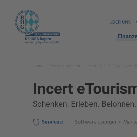
ÜBER UNS
Finanz
Home
Partnerübersicht
Partner | DEHOGA Bayern 
.
.
Incert eTouris
Schenken. Erleben. Belohnen.
Services:
Softwarelösungen
Marke