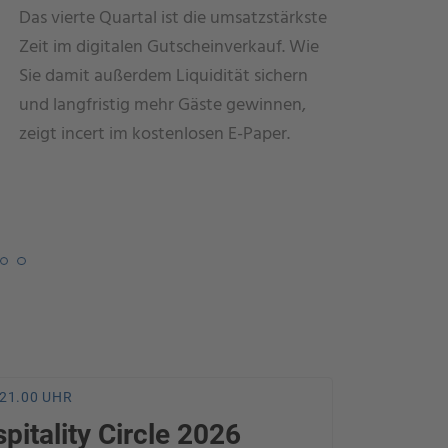
jetzt mit
Das vierte Quartal ist die umsatzstärkste
digitalen
Zeit im digitalen Gutscheinverkauf. Wie
Im kosten
Sie damit außerdem Liquidität sichern
Sie 2026 
und langfristig mehr Gäste gewinnen,
ersten d
zeigt incert im kostenlosen E-Paper.
Gebühre
 21.00 UHR
pitality Circle 2026