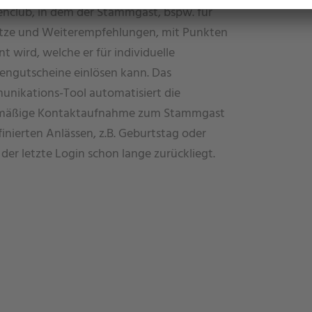
nclub, in dem der Stammgast, bspw. für
ze und Weiterempfehlungen, mit Punkten
t wird, welche er für individuelle
engutscheine einlösen kann. Das
nikations-Tool automatisiert die
mäßige Kontaktaufnahme zum Stammgast
finierten Anlässen, z.B. Geburtstag oder
der letzte Login schon lange zurückliegt.