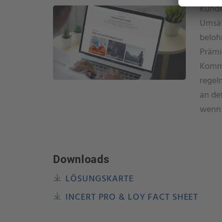
Kunde
Umsät
belohn
Prämi
Kommu
regel
an de
wenn 
Downloads
LÖSUNGSKARTE
INCERT PRO & LOY FACT SHEET