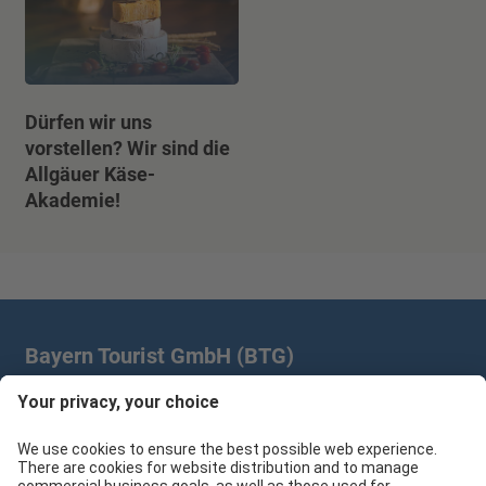
Dürfen wir uns
vorstellen? Wir sind die
Allgäuer Käse-
Akademie!
Bayern Tourist GmbH (BTG)
Prinz-Ludwig-Palais | Türkenstr. 7 | 80333 München
+49 89/28 760 265
branchenpartner@btg-service.de