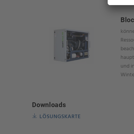
Blo
könne
Resso
beach
haupt
und i
Winte
Downloads
LÖSUNGSKARTE