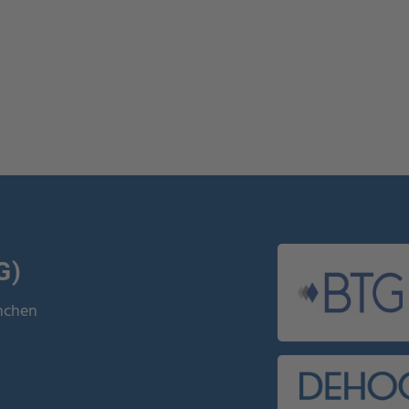
G)
ünchen