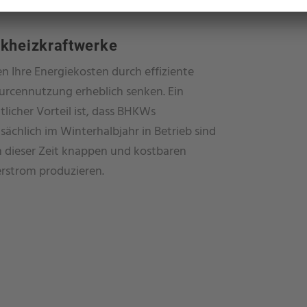
ckheizkraftwerke
n Ihre Energiekosten durch effiziente
urcennutzung erheblich senken. Ein
tlicher Vorteil ist, dass BHKWs
sächlich im Winterhalbjahr in Betrieb sind
n dieser Zeit knappen und kostbaren
rstrom produzieren.