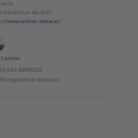
sse 6c
 Ruhstorf an der Rott
s://www.lackner-bhkw.at/
 Lackner
43 664 88610218
ffice@lackner-bhkw.at