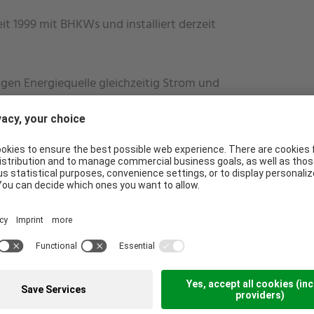
t 1999 mit BHKWs und installiert derzeit
igen Energiequelle gleichzeitig Strom und
tage
Service