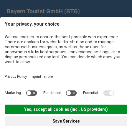
Bayern Tourist GmbH (BTG)
Prinz-Ludwig-Palais | Türkenstr. 7 | 80333 München
+49 89/28 760 265
branchenpartner@btg-service.de
Bayern Tourist GmbH (BTG)
Sitemap
Impressum
Datenschutzerklärung
Cookie-Einstellungen
produced by
Menü
Suche