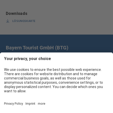
Downloads
LÖSUNGSKARTE
Bayern Tourist GmbH (BTG)
Prinz-Ludwig-Palais | Türkenstr. 7 | 80333 München
+49 89/28 760 265
branchenpartner@btg-service.de