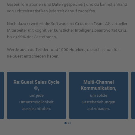
Gästeinformationen und Daten gespeichert und du kannst anhand
von Echtzeitstatistiken jederzeit darauf zugreifen.
Noch dazu erweitert die Software mit C.r.i.s. dein Team: Als virtueller
Mitarbeiter mit kognitiver künstlicher Intelligenz beantwortet C.r.i.s.
bis zu 99% der Gästefragen.
Werde auch du Teil der rund 1.000 Hoteliers, die sich schon für
Re:Guest entschieden haben.
Re:Guest Sales Cycle
Multi-Channel
®,
Kommunikation,
um jede
um solide
Umsatzmöglichkeit
Gästebeziehungen
auszuschöpfen.
aufzubauen.