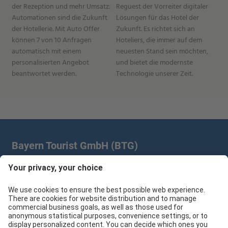
der Rezeption und mehr Umsatz:
Reguest der Vorreiter digitaler
Automationen sind die Zukunft
Lösungen für das Hotel der
der Hotellerie. Mit Auto Offer
Zukunft. Es richtet sich an
können 7 von 10 Anfragen
Hoteliers, die immer auf dem
automatisch mit einem
neuesten Stand sein möchten,
personalisierten Angebot
und bietet die modernste
beantwortet werden.
Technologie unserer Zeit.
Bayern Tourist GmbH (BTG)
Prinz-Ludwig-Palais | Türkenstr. 7 | 80333 München
+49 89/28 760 265
branchenpartner@btg-service.de