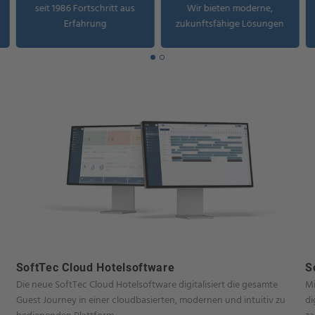
seit 1986 Fortschritt aus
Wir bieten moderne,
Erfahrung
zukunftsfähige Lösungen
SoftTec Cloud Hotelsoftware
S
Die neue SoftTec Cloud Hotelsoftware digitalisiert die gesamte
Mi
Guest Journey in einer cloudbasierten, modernen und intuitiv zu
di