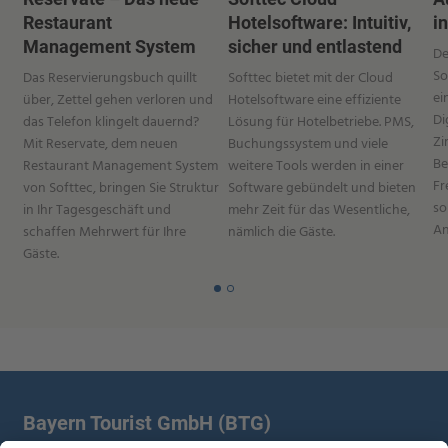
Restaurant
Hotelsoftware: Intuitiv,
i
Management System
sicher und entlastend
De
So
Das Reservierungsbuch quillt
Softtec bietet mit der Cloud
ei
über, Zettel gehen verloren und
Hotelsoftware eine effiziente
Di
das Telefon klingelt dauernd?
Lösung für Hotelbetriebe. PMS,
Zi
Mit Reservate, dem neuen
Buchungssystem und viele
Be
Restaurant Management System
weitere Tools werden in einer
Fr
von Softtec, bringen Sie Struktur
Software gebündelt und bieten
so
in Ihr Tagesgeschäft und
mehr Zeit für das Wesentliche,
An
schaffen Mehrwert für Ihre
nämlich die Gäste.
Gäste.
Bayern Tourist GmbH (BTG)