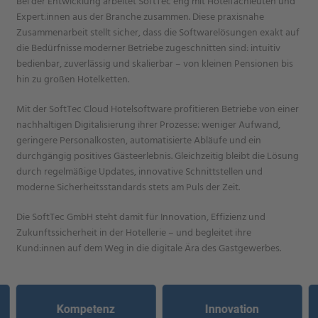
Bei der Entwicklung arbeitet SoftTec eng mit Hotelfachleuten und
Expert:innen aus der Branche zusammen. Diese praxisnahe
Zusammenarbeit stellt sicher, dass die Softwarelösungen exakt auf
die Bedürfnisse moderner Betriebe zugeschnitten sind: intuitiv
bedienbar, zuverlässig und skalierbar – von kleinen Pensionen bis
hin zu großen Hotelketten.
Mit der SoftTec Cloud Hotelsoftware profitieren Betriebe von einer
nachhaltigen Digitalisierung ihrer Prozesse: weniger Aufwand,
geringere Personalkosten, automatisierte Abläufe und ein
durchgängig positives Gästeerlebnis. Gleichzeitig bleibt die Lösung
durch regelmäßige Updates, innovative Schnittstellen und
moderne Sicherheitsstandards stets am Puls der Zeit.
Die SoftTec GmbH steht damit für Innovation, Effizienz und
Zukunftssicherheit in der Hotellerie – und begleitet ihre
Kund:innen auf dem Weg in die digitale Ära des Gastgewerbes.
Kompetenz
Innovation