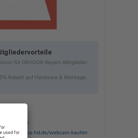
itgliedervorteile
klusiv für DEHOGA Bayern-Mitglieder:
15% Rabatt auf Hardware & Montage
ra-hd
asing 46
7 Vachendorf
s://www.terra-hd.de/webcam-kaufen