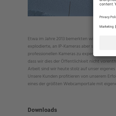
WIE KÖNNEN WIR IHNEN HELFEN?
Etwa im Jahre 2013 bemerkten wir, dass die
explodierte, an IP-Kameras aber spurlos vorü
professionellen Kameras zu experimentieren.
dass wir dies der Öffentlichkeit nicht vorent
Arbeit sind wir heute stolz auf unser eigenes 
Unsere Kunden profitieren von unserem Erfolg
eines der größten Webcamportale mit eigen
Downloads