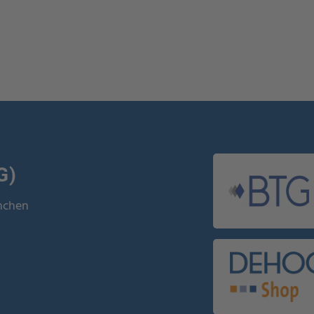
G)
ünchen