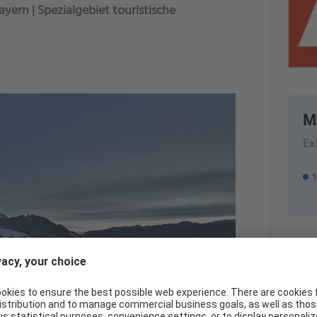
ern | Spezialgebiet touristische
M
Ex
ter
Wimp
8337
http