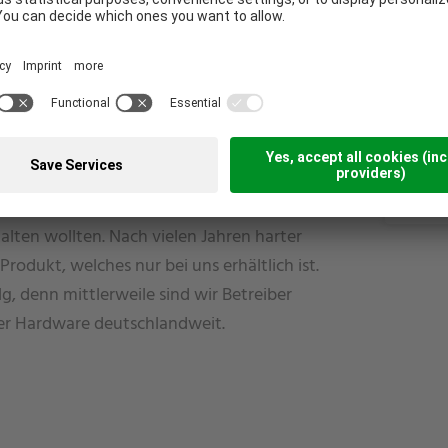
Flori
+4
 Entwicklung im Bereich Kameratechnologie
i
berging. Also begannen wir selbst mit
 Die Ergebnisse waren so beeindruckend,
halten wollten. Nach vielen Jahren harter
Produkt, welches nur bei uns erhältlich ist.
, denn mittlerweile sind wir Betreiber
er Hardware deutschlandweit.