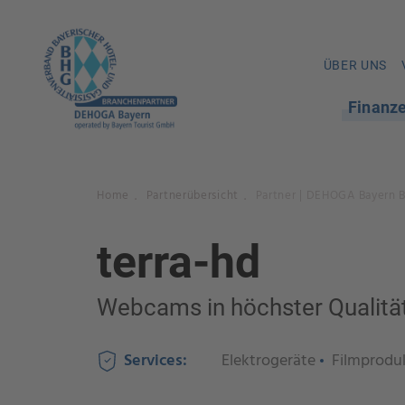
ÜBER UNS
Finanz
Home
Partnerübersicht
Partner | DEHOGA Bayern 
.
.
terra-hd
Webcams in höchster Qualitä
Services:
Elektrogeräte
Filmprodu