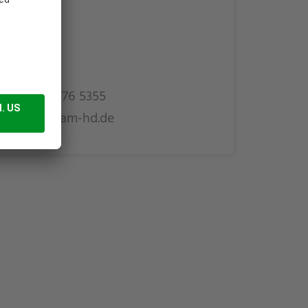
an Kania
9 (0)151 1076 5355
nfo@webcam-hd.de