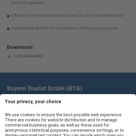
Einrichtungsideen
Erfahrung & Persönlichkeit aus über 25 Jahren Familienbetrieb
Digitalisierter Betrieb mit modernsten Fertigungsprozessen
Downloads
LÖSUNGSKARTE
Bayern Tourist GmbH (BTG)
Prinz-Ludwig-Palais | Türkenstr. 7 | 80333 München
+49 89/28 760 265
branchenpartner@btg-service.de