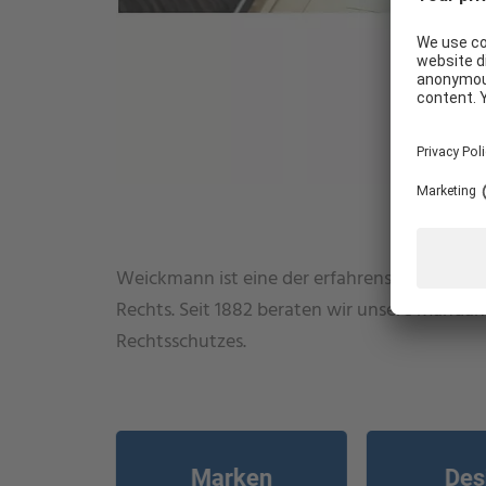
WIE KÖNNEN WIR IHNEN HELFEN?
Weickmann ist eine der erfahrensten Kanzlei
Rechts. Seit 1882 beraten wir unsere Mandan
Rechtsschutzes.
Marken
Des