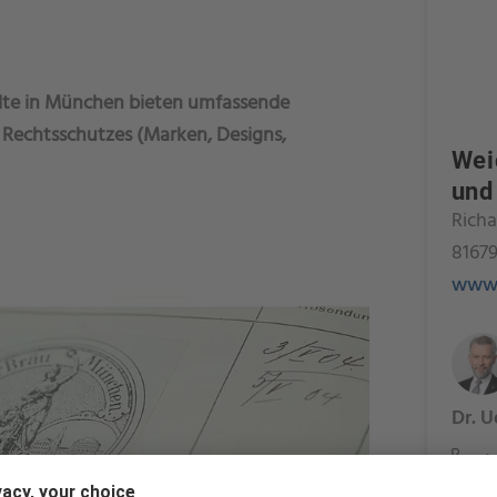
te in München bieten umfassende
Rechtsschutzes (Marken, Designs,
Wei
und
Richa
8167
www.
Dr. U
+4
u