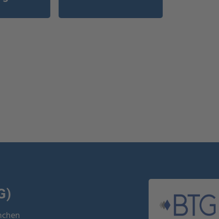
G)
ünchen