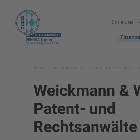
ÜBER UNS
Finanz
Home
Partnerübersicht
Partner | DEHOGA Bayern 
.
.
Weickmann & 
Patent- und
Rechtsanwälte