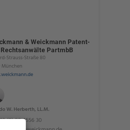
ckmann & Weickmann Patent-
 Rechtsanwälte PartmbB
rd-Strauss-Straße 80
9 München
weickmann.de
do W. Herberth, LL.M.
9 (0) 89 4556 30
herberth@weickmann.de