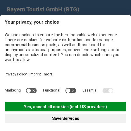
Bayern Tourist GmbH (BTG)
Prinz-Ludwig-Palais | Türkenstr. 7 | 80333 München
+49 89/28 760 265
branchenpartner@btg-service.de
Bayern Tourist GmbH (BTG)
Sitemap
Impressum
Datenschutzerklärung
Cookie-Einstellungen
produced by
Menü
Suche