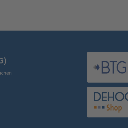
G)
ünchen