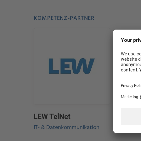
KOMPETENZ-PARTNER
WIE KÖNNEN WIR IHNEN HELFEN?
LEW TelNet
IT- & Datenkommunikation