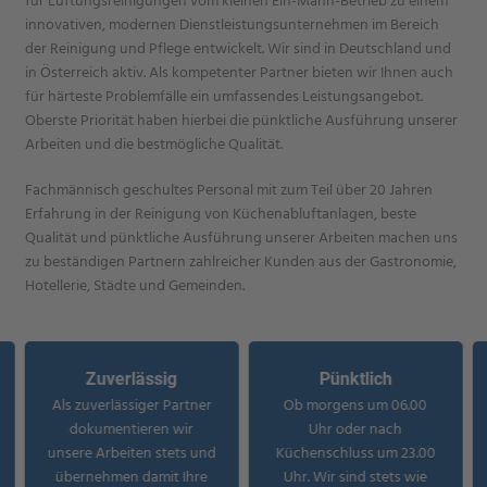
für Lüftungsreinigungen vom kleinen Ein-Mann-Betrieb zu einem
innovativen, modernen Dienstleistungsunternehmen im Bereich
der Reinigung und Pflege entwickelt. Wir sind in Deutschland und
in Österreich aktiv. Als kompetenter Partner bieten wir Ihnen auch
für härteste Problemfälle ein umfassendes Leistungsangebot.
Oberste Priorität haben hierbei die pünktliche Ausführung unserer
Arbeiten und die bestmögliche Qualität.
Fachmännisch geschultes Personal mit zum Teil über 20 Jahren
Erfahrung in der Reinigung von Küchenabluftanlagen, beste
Qualität und pünktliche Ausführung unserer Arbeiten machen uns
zu beständigen Partnern zahlreicher Kunden aus der Gastronomie,
Hotellerie, Städte und Gemeinden.
Zuverlässig
Pünktlich
Als zuverlässiger Partner
Ob morgens um 06.00
dokumentieren wir
Uhr oder nach
unsere Arbeiten stets und
Küchenschluss um 23.00
übernehmen damit Ihre
Uhr. Wir sind stets wie