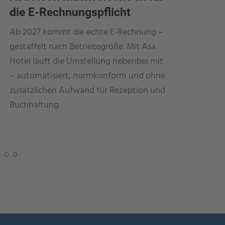
die E-Rechnungspflicht
nachha
Ab 2027 kommt die echte E-Rechnung –
Seit Jahr
gestaffelt nach Betriebsgröße. Mit Asa
Nutzung 
Hotel läuft die Umstellung nebenbei mit
Transakti
– automatisiert, normkonform und ohne
neuen Asa
zusätzlichen Aufwand für Rezeption und
einfach 
Buchhaltung.