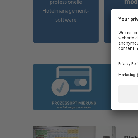
professionelle
mod
für zuf
Hotelmanagement-
Mitarbei
software
Gä
WIE KÖNNEN WIR IHNEN HELFEN?
Pay
Siche