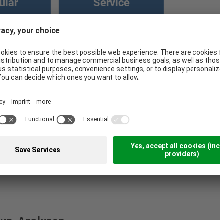
ular
Service
riedene
durch persönliche
ter und
Ansprechpartner
ste
ment-Lösung
re Abwicklung von Kartenzahlung