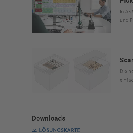
Pic
In AS
und P
Sca
Die n
einfa
Downloads
LÖSUNGSKARTE