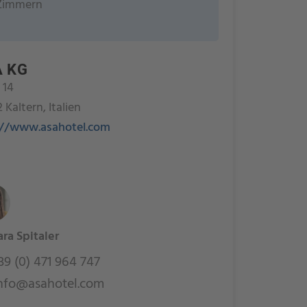
Zimmern
 KG
 14
 Kaltern, Italien
://www.asahotel.com
ra Spitaler
9 (0) 471 964 747
nfo@asahotel.com