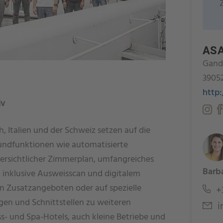
ASA
Gand
39052
http
iv
h, Italien und der Schweiz setzen auf die
ndfunktionen wie automatisierte
bersichtlicher Zimmerplan, umfangreiches
Barba
 inklusive Ausweisscan und digitalem
n Zusatzangeboten oder auf spezielle
+3
en und Schnittstellen zu weiteren
i
s- und Spa-Hotels, auch kleine Betriebe und