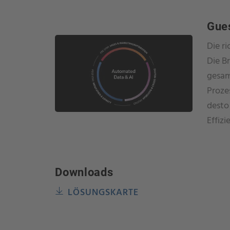
Gue
Die r
Die B
gesam
Proze
desto 
Effiz
Downloads
LÖSUNGSKARTE