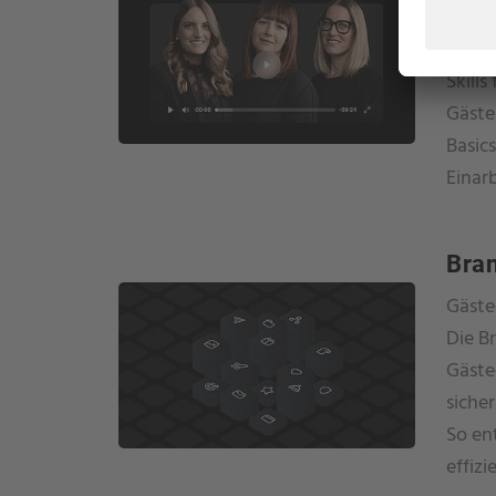
Die M
planba
Skills
Gäste
Basics
Einar
Bran
Gäste
Die B
Gäste
siche
So en
effiz