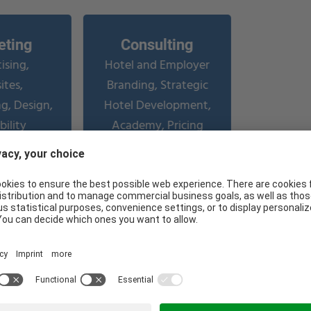
eting
Consulting
ising,
Hotel and Employer
tes,
Branding, Strategic
g, Design,
Hotel Development,
bility
Academy, Pricing
Strategies, Business
Plan
ndnamic Academy
n, das wirkt