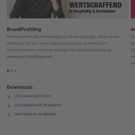
BrandProfiling
m
Professionelle Markenfreilegung mit einzigartiger, explorativer
Ei
Methode. Für ein neues Selbstverständnis, authentische
St
Kommunikation und eine strategische Weiterentwicklung.
Fü
www.bws-branding.com
ei
w
Downloads
LÖSUNGSKARTE BWS
LÖSUNGSKARTE PERSENTIS
WHITEPAPER MYBRAND