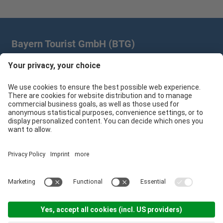
Bayern Tourist GmbH (BTG)
Prinz-Ludwig-Palais | Türkenstr. 7 | 80333 München
+49 89/28 760 265
branchenpartner@btg-service.de
Bayern Tourist GmbH (BTG)
Sitemap
Impressum
Datenschutzerklärung
Cookie-Einstellungen
produced by