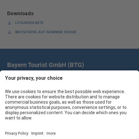
Downloads
LÖSUNGSKARTE
BROSCHÜRE AUF NUMMER SICHER
Bayern Tourist GmbH (BTG)
Prinz-Ludwig-Palais | Türkenstr. 7 | 80333 München
+49 89/28 760 265
branchenpartner@btg-service.de