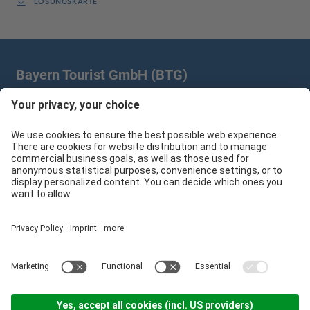
LÖSUNGSKARTE
Bayern Tourist GmbH (BTG)
Prinz-Ludwig-Palais | Türkenstr. 7 | 80333 München
+49 89/28 760 265
branchenpartner@btg-service.de
Bayern Tourist GmbH (BTG)
Sitemap
Impressum
Datenschutzerklärung
Cookie-Einstellungen
produced by