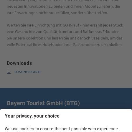
neuesten Innovationen zu bieten und Ihnen Möbel zu liefern, die
Ihre Erwartungen nicht nur erfüllen, sondern übertreffen.
Werten Sie Ihre Einrichtung mit GO IN auf - hier erzählt jedes Stück
eine Geschichte von Qualität, Komfort und Raffinesse. Erkunden
Sie unsere Kollektion und lassen Sie uns der Schlüssel sein, um das
volle Potenzial Ihres Hotels oder Ihrer Gastronomie zu erschließen.
Downloads
LÖSUNGSKARTE
Bayern Tourist GmbH (BTG)
Prinz-Ludwig-Palais | Türkenstr. 7 | 80333 München
+49 89/28 760 265
branchenpartner@btg-service.de