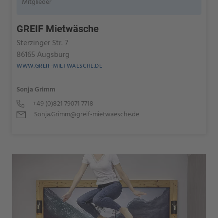
Mitglieder
GREIF Mietwäsche
Sterzinger Str. 7
86165 Augsburg
WWW.GREIF-MIETWAESCHE.DE
Sonja Grimm
+49 (0)821 79071 7718
Sonja.Grimm@greif-mietwaesche.de