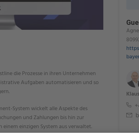
Gue
Agne
8099
http
baye
tline die Prozesse in ihren Unternehmen
strative Aufgaben automatisieren und so
gern.
Klau
+4
ment-System wickelt alle Aspekte des
b
uchungen und Zahlungen bis hin zur
n einem einzigen System aus verwaltet.
 und überall verfügbar.