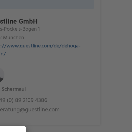
stline GmbH
s-Pockels-Bogen 1
2 München
s://www.guestline.com/de/dehoga-
rn/
s Schermaul
9 (0) 89 2109 4386
eratung@guestline.com