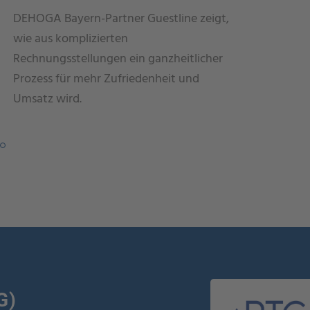
DEHOGA Bayern-Partner Guestline zeigt,
Guestline
wie aus komplizierten
die richt
Rechnungsstellungen ein ganzheitlicher
Lernen S
Prozess für mehr Zufriedenheit und
wie Sie Z
Umsatz wird.
und fund
Zukunft z
G)