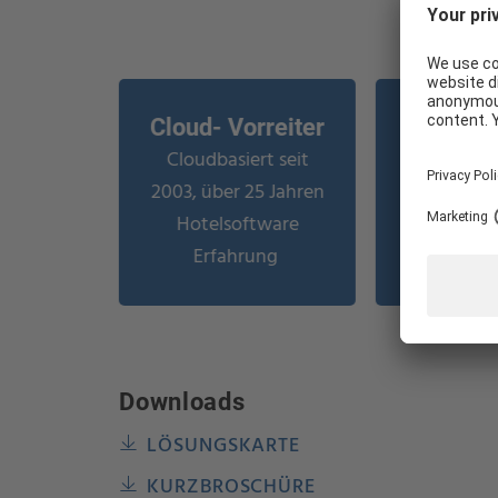
WIE KÖNNEN WIR IHNEN HELFEN?
Cloud- Vorreiter
Deut
Cloudbasiert seit
Sup
80% der Mi
2003, über 25 Jahren
mit Hosp
Hotelsoftware
Erfa
Erfahrung
Downloads
LÖSUNGSKARTE
KURZBROSCHÜRE