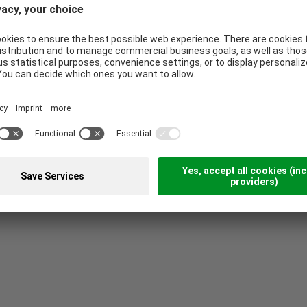
scher
Plattformlösung
Die komplette
port
tarbeiter
Gästereise in einer
itality
Plattform
hrung