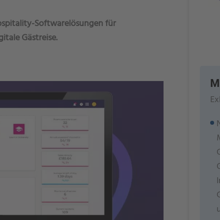
Hospitality-Softwarelösungen für
itale Gästreise.
M
Ex