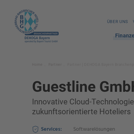
ÜBER UNS
Finanz
Home
Partner
Partner | DEHOGA Bayern Branchenp
.
.
Guestline Gmb
Innovative Cloud-Technologie
zukunftsorientierte Hoteliers
Services:
Softwarelösungen