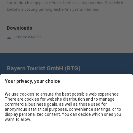
sofort durch angepasste Preise berücksichtigt werden. Zusätzlich
bietet die Lösung umfangreiche Analysefunktionen.
Downloads
LÖSUNGSKARTE
Bayern Tourist GmbH (BTG)
Prinz-Ludwig-Palais | Türkenstr. 7 | 80333 München
+49 89/28 760 265
branchenpartner@btg-service.de