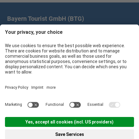
Bayern Tourist GmbH (BTG)
Prinz-Ludwig-Palais | Türkenstr. 7 | 80333 München
+49 89/28 760 265
branchenpartner@btg-service.de
Bayern Tourist GmbH (BTG)
Sitemap
Impressum
Datenschutzerklärung
Cookie-Einstellungen
produced by