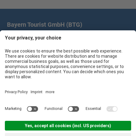
Bayern Tourist GmbH (BTG)
Prinz-Ludwig-Palais | Türkenstr. 7 | 80333 München
+49 89/28 760 265
branchenpartner@btg-service.de
Bayern Tourist GmbH (BTG)
Sitemap
Impressum
Datenschutzerklärung
Cookie-Einstellungen
produced by