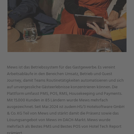
Mews ist das Betriebssystem für das Gastgewerbe. Es vereint
Arbeitsabläufe in den Bereichen Umsatz, Betrieb und Guest
Journey, damit Teams Routinetätigkeiten automatisieren und sich
auf unvergessliche Gästeerlebnisse konzentrieren können. Die
Plattform umfasst PMS, POS, RMS, Housekeeping und Payments.
Mit 15.000 Kunden in 85 Ländern wurde Mews mehrfach
ausgezeichnet. Seit Mai 2024 ist zudem HS/3 Hotelsoftware GmbH
& Co. KG Teil von Mews und stärkt damit die Präsenz sowie das
Lösungsangebot von Mews im DACH-Markt. Mews wurde
mehrfach als Bestes PMS und Bestes POS von Hotel Tech Report
prämiert.