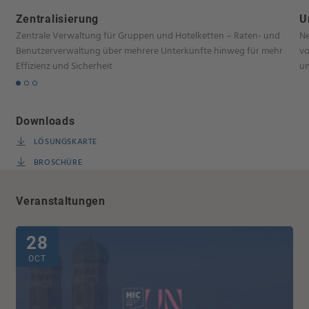
Zentralisierung
U
Zentrale Verwaltung für Gruppen und Hotelketten – Raten- und
Ne
Benutzerverwaltung über mehrere Unterkünfte hinweg für mehr
vo
Effizienz und Sicherheit
un
Downloads
LÖSUNGSKARTE
BROSCHÜRE
Veranstaltungen
28
OCT