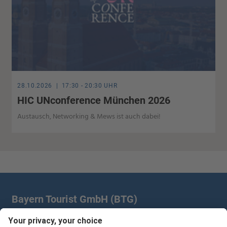
28.10.2026 | 17:30 - 20:30 UHR
HIC UNconference München 2026
Austausch, Networking & Mews ist auch dabei!
Bayern Tourist GmbH (BTG)
Prinz-Ludwig-Palais | Türkenstr. 7 | 80333 München