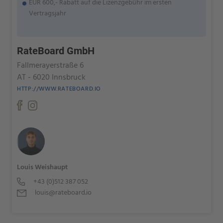
EUR 600,- Rabatt auf die Lizenzgebühr im ersten
Vertragsjahr
RateBoard GmbH
Fallmerayerstraße 6
AT - 6020 Innsbruck
HTTP://WWW.RATEBOARD.IO
Louis Weishaupt
+43 (0)512 387 052
louis@rateboard.io