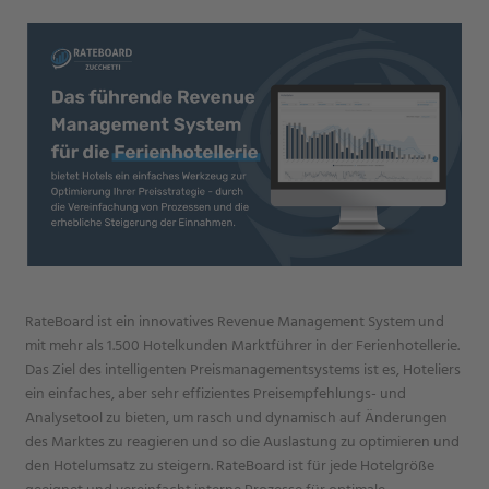
RateBoard ist ein innovatives Revenue Management System und
mit mehr als 1.500 Hotelkunden Marktführer in der Ferienhotellerie.
Das Ziel des intelligenten Preismanagementsystems ist es, Hoteliers
ein einfaches, aber sehr effizientes Preisempfehlungs- und
Analysetool zu bieten, um rasch und dynamisch auf Änderungen
des Marktes zu reagieren und so die Auslastung zu optimieren und
den Hotelumsatz zu steigern. RateBoard ist für jede Hotelgröße