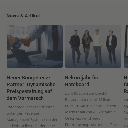
News & Artikel
Neuer Kompetenz-
Rekordjahr für
N
Partner: Dynamische
Rateboard
f
Preisgestaltung auf
R
Zum 10. Jubiläum knackt
dem Vormarsch
Rateboard die fünf-Millionen-
Mi
Euro-Umsatzmarke. Mit einem
Mi
Rateboard, der Marktführer
Marktanteil von 45 Prozent in
Fo
unter den Revenue
Österreich und neuer
Pe
Management Systemen in der
Führungsriege startet das Team
En
Ferienhotellerie, ist der neue