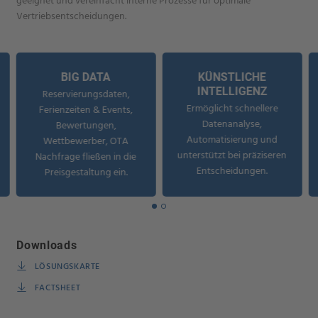
geeignet und vereinfacht interne Prozesse für optimale
Vertriebsentscheidungen.
BIG DATA
KÜNSTLICHE
INTELLIGENZ
Reservierungsdaten,
Ermöglicht schnellere
Ferienzeiten & Events,
Datenanalyse,
Bewertungen,
Automatisierung und
Wettbewerber, OTA
unterstützt bei präziseren
Nachfrage fließen in die
Entscheidungen.
Preisgestaltung ein.
Downloads
LÖSUNGSKARTE
FACTSHEET