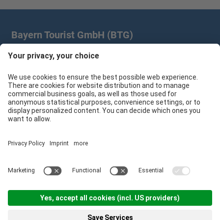
Bayern Tourist GmbH (BTG)
Prinz-Ludwig-Palais | Türkenstr. 7 | 80333 München
+49 89/28 760 265
branchenpartner@btg-service.de
Bayern Tourist GmbH (BTG)
Sitemap
Impressum
Datenschutzerklärung
Cookie-Einstellungen
produced by