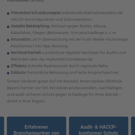
individuellen Schutz:
Präventive Schutzkonzepte:
Individuelle Maßnahmenpläne mit
HACCP-Kontrollpunkten und Dokumentation.
Gezielte Bekämpfung:
Wirksam gegen Ratten, Mäuse,
Kakerlaken, Fliegen, Bettwanzen, Vorratsschädlinge u. v. m.
Innovation:
24/7-Überwachung mit der Funk-Melde-Technologie
PestConnect inkl. App-Nutzung.
Rechtssicherheit:
Lückenloser digitaler Nachweis für Audits und
Behörden über das myRentokil Kundenportal.
Effizienz:
Schnelle Reaktionszeit durch regionale Nähe.
Exklusiv:
Persönliche Betreuung und feste Ansprechpartner.
Sichern Sie Ihren guten Ruf mit Rentokil, Ihrem starken DEHOGA-
Bayern Partner vor Ort. Wir bieten professionellen, nachhaltigen
und audit-sicheren Schutz gegen Schädlinge für Ihren Betrieb –
direkt in Ihrer Region.
Erfahrener
Audit- & HACCP-
Branchenpartner von
konformer Schutz