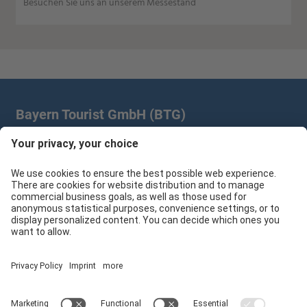
Besuchen Sie uns an unserem Messestand
Bayern Tourist GmbH (BTG)
Prinz-Ludwig-Palais | Türkenstr. 7 | 80333 München
+49 89/28 760 265
branchenpartner@btg-service.de