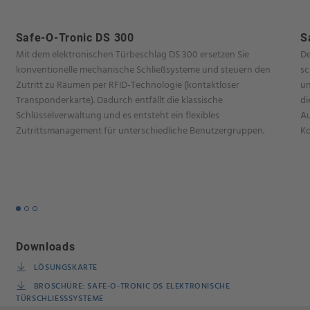
Safe-O-Tronic DS 300
S
Mit dem elektronischen Türbeschlag DS 300 ersetzen Sie
De
konventionelle mechanische Schließsysteme und steuern den
sc
Zutritt zu Räumen per RFID-Technologie (kontaktloser
un
Transponderkarte). Dadurch entfällt die klassische
di
Schlüsselverwaltung und es entsteht ein flexibles
Au
Zutrittsmanagement für unterschiedliche Benutzergruppen.
Ko
Downloads
LÖSUNGSKARTE
BROSCHÜRE: SAFE-O-TRONIC DS ELEKTRONISCHE
TÜRSCHLIESSSYSTEME