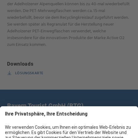
der Adelholzener Alpenquellen können bis zu 40-mal wiederbefüllt
werden. Die PET-Mehrwegflaschen werden ca. 15-mal
wiederbefüllt, bevor sie dem Recyclingkreislauf zugeführt werden.
Sie werden später als Regranulat für die Herstellung neuer
Adelholzener PET-Einwegflaschen verwendet, welche
insbesondere für die innovativen Produkte der Marke Active O2
zum Einsatz kommen.
Downloads
LÖSUNGSKARTE
Bayern Tourist GmbH (BTG)
Prinz-Ludwig-Palais | Türkenstr. 7 | 80333 München
+49 89/28 760 265
branchenpartner@btg-service.de