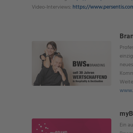
Video-Interviews:
https://www.persentis.com
Bran
Profe
einzig
neues
Kommu
Weite
www.
my
Ein a