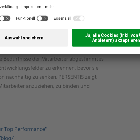
ernehmen, die eine echte Verbindung zu
hlüssel dazu findet sich im
von Erwartungshaltungen.
n, kalkulativen und wachstumsorientierten
otivations-Booster der Mitarbeiter. Damit
ie Bedürfnisse der Mitarbeiter abgestimmtes
ntwicklungsfelder zu erkennen, bevor sie
on nachhaltig zu senken. PERSENTIS zeigt
 Mitarbeiter anzuziehen, zu binden und
 zur Top Performance"
/blog/