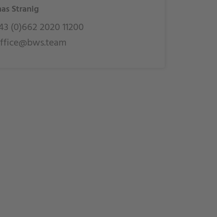
as Stranig
3 (0)662 2020 11200
ffice@bws.team