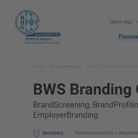
ÜBER UNS
Finanz
Home
Partnerübersicht
Partner | DEHOGA Bayern 
.
.
BWS Branding
BrandScreening, BrandProfilin
EmployerBranding
Services:
Kommunikation
Marketi