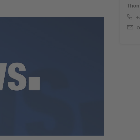
Thom
+4
o