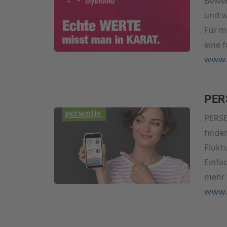
Bewer
und w
Für m
eine 
www.
PER
PERSE
finde
Flukt
Einfa
mehr 
www.p