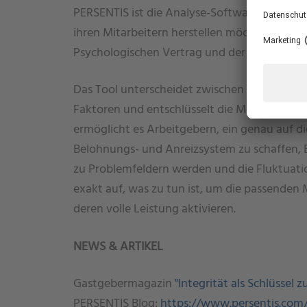
PERSENTIS ist die Analyse-Software für Unt
ihren Mitarbeitern herstellen möchten. Der Sc
Psychologischen Vertrag und der Erfüllung 
Das Tool unterscheidet zwischen emotionale
Faktoren und entschlüsselt die Motive und M
ermöglicht es Arbeitgebern, ein genau auf d
Belohnungs- und Anreizsystem zu schaffen, E
zu Problemfeldern werden und die Fluktuati
exakt auf, was zu tun ist, um die passenden
deren volle Leistung aktivieren.
NEWS & ARTIKEL
Gastgebermagazin
"Integrität als Schlüssel
PERSENTIS Blog:
https://www.persentis.com