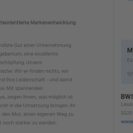
erteorientierte Markenentwicklung
tvollste Gut einer Unternehmung
M
gebertum, eine exzellente
Ex
schöpfung. Unsere
sche: Wir er-finden nichts, wir
15
d Ihre Leidenschaft - und damit
rke. Mit spannenden
ve, zeigen Ihnen, was möglich ist
BWS
Lessi
kret in die Umsetzung bringen. Ihr
5020
t, den Mut, einen eigenen Weg zu
www.
t noch stärker zu werden.