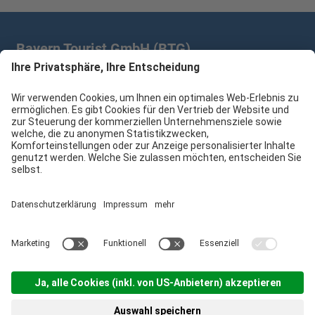
Bayern Tourist GmbH (BTG)
Prinz-Ludwig-Palais | Türkenstr. 7 | 80333 München
+49 89/28 760 265
branchenpartner@btg-service.de
Bayern Tourist GmbH (BTG)
Sitemap
Impressum
Datenschutzerklärung
Cookie-Einstellungen
produced by