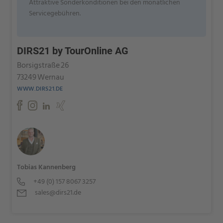
Attraktive Sonderkonditionen bei den monatlichen
Servicegebühren.
DIRS21 by TourOnline AG
Borsigstraße 26
73249 Wernau
WWW.DIRS21.DE
Tobias Kannenberg
+49 (0) 157 8067 3257
sales@dirs21.de