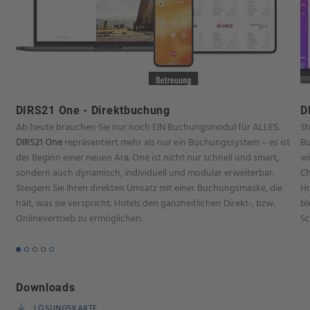
DIRS21 One - Direktbuchung
D
Ab heute brauchen Sie nur noch EIN Buchungsmodul für ALLES.
St
DIRS21 One
repräsentiert mehr als nur ein Buchungssystem – es ist
Bu
der Beginn einer neuen Ära. One ist nicht nur schnell und smart,
wi
sondern auch dynamisch, individuell und modular erweiterbar.
Ch
Steigern Sie Ihren direkten Umsatz mit einer Buchungsmaske, die
Ho
hält, was sie verspricht: Hotels den ganzheitlichen Direkt-, bzw.
bl
Onlinevertrieb zu ermöglichen.
Sc
Downloads
LÖSUNGSKARTE