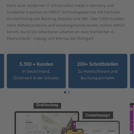
Dank einer modernen IT-Infrastruktur made in Germany und
fundierter Expertise ist DIRS21 Technologiepartner mit höchster
Auszeichnung von Booking, Expedia und HRS. Über 5.300 Kunden,
meist mittelständische und inhabergeführte Hotels, nutzen DIRS21
bereits. Rund 100 Mitarbeiter arbeiten an zwei Standorten in
Deutschland – Leipzig und Wernau bei Stuttgart.
5.300 + Kunden
200+ Schnittstellen
In Deutschland,
Zu Hotelsoftware und
Österreich & der Schweiz.
Buchungsportalen.