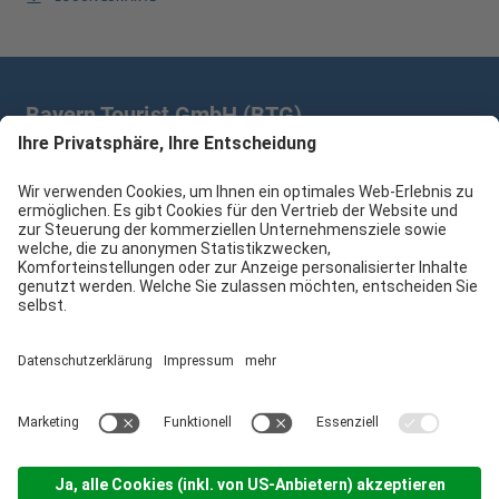
Bayern Tourist GmbH (BTG)
Prinz-Ludwig-Palais | Türkenstr. 7 | 80333 München
+49 89/28 760 265
branchenpartner@btg-service.de
Bayern Tourist GmbH (BTG)
Sitemap
Impressum
Datenschutzerklärung
Cookie-Einstellungen
produced by