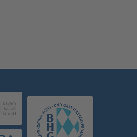
legante Akzente, ob in der
ie, in Hotels oder bei Events.
tdecken und 10 Prozent sparen.