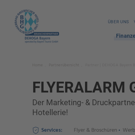
ÜBER UNS
Finanz
Home
Partnerübersicht
Partner | DEHOGA Bayern 
.
.
FLYERALARM 
Der Marketing- & Druckpartne
Hotellerie!
Services:
Flyer & Broschüren
Werb