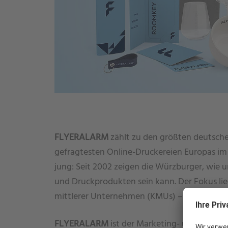
FLYERALARM
zählt zu den größten deutsc
gefragtesten Online-Druckereien Europas im
jung: Seit 2002 zeigen die Würzburger, wie 
und Druckprodukten sein kann. Der Fokus lie
mittlerer Unternehmen (KMUs) – bezahlbar, e
FLYERALARM
ist der Marketing- und Druckp