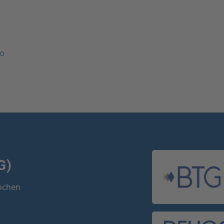
überall e
Gastronom
Jetzt en
G)
ünchen