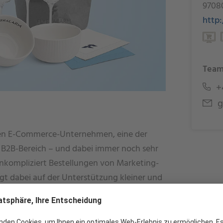
9708
http
Team
+4
g
hen E-Commerce-Unternehmen, eine der
 B2B-Bereich – und dabei immer noch sehr
unkompliziert Bestellungen von Marketing-
gt dabei auf der Unterstützung kleiner und
infach und individuell.
artner für die Gastronomie und Hotellerie.