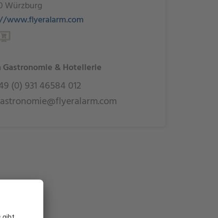
0 Würzburg
://www.flyeralarm.com
 Gastronomie & Hotellerie
9 (0) 931 46584 012
astronomie@flyeralarm.com