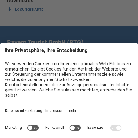
Downloads
LÖSUNGSKARTE
Bayern Tourist GmbH (BTG)
Prinz-Ludwig-Palais | Türkenstr. 7 | 80333 München
+49 89/28 760 265
branchenpartner@btg-service.de